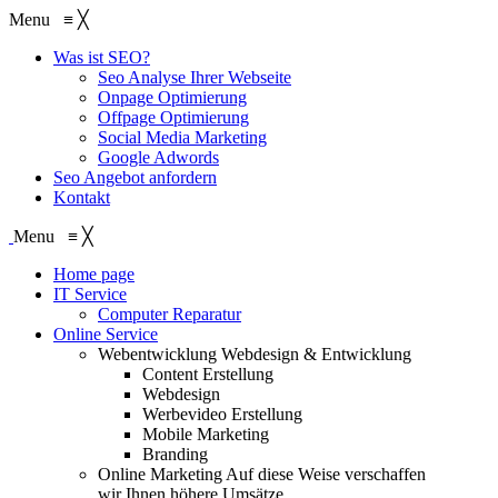
Menu
≡
╳
Was ist SEO?
Seo Analyse Ihrer Webseite
Onpage Optimierung
Offpage Optimierung
Social Media Marketing
Google Adwords
Seo Angebot anfordern
Kontakt
Menu
≡
╳
Home page
IT Service
Computer Reparatur
Online Service
Webentwicklung
Webdesign & Entwicklung
Content Erstellung
Webdesign
Werbevideo Erstellung
Mobile Marketing
Branding
Online Marketing
Auf diese Weise verschaffen
wir Ihnen höhere Umsätze