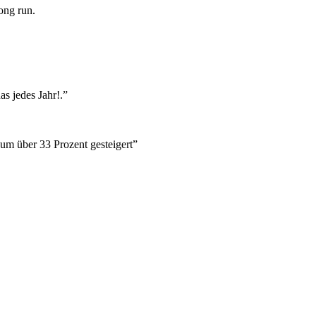
long run.
s jedes Jahr!.”
um über 33 Prozent gesteigert”