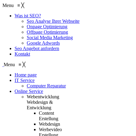
Menu
≡
╳
Was ist SEO?
Seo Analyse Ihrer Webseite
Onpage Optimierung
Offpage Optimierung
Social Media Marketing
Google Adwords
Seo Angebot anfordern
Kontakt
Menu
≡
╳
Home page
IT Service
Computer Reparatur
Online Service
Webentwicklung
Webdesign &
Entwicklung
Content
Erstellung
Webdesign
Werbevideo
Erstellung