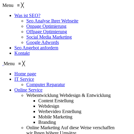
Menu
≡
╳
Was ist SEO?
Seo Analyse Ihrer Webseite
Onpage Optimierung
Offpage Optimierung
Social Media Marketing
Google Adwords
Seo Angebot anfordern
Kontakt
Menu
≡
╳
Home page
IT Service
Computer Reparatur
Online Service
Webentwicklung
Webdesign & Entwicklung
Content Erstellung
Webdesign
Werbevideo Erstellung
Mobile Marketing
Branding
Online Marketing
Auf diese Weise verschaffen
wir Ihnen höhere Umsätze