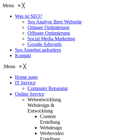
Menu
≡
╳
Was ist SEO?
Seo Analyse Ihrer Webseite
Onpage Optimierung
Offpage Optimierung
Social Media Marketing
Google Adwords
Seo Angebot anfordern
Kontakt
Menu
≡
╳
Home page
IT Service
Computer Reparatur
Online Service
Webentwicklung
Webdesign &
Entwicklung
Content
Erstellung
Webdesign
Werbevideo
Erstellung