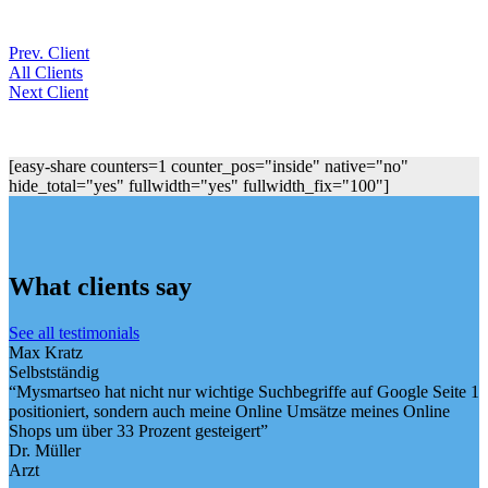
Prev. Client
All Clients
Next Client
[easy-share counters=1 counter_pos="inside" native="no"
hide_total="yes" fullwidth="yes" fullwidth_fix="100"]
What clients say
See all testimonials
Max Kratz
Selbstständig
“Mysmartseo hat nicht nur wichtige Suchbegriffe auf Google Seite 1
positioniert, sondern auch meine Online Umsätze meines Online
Shops um über 33 Prozent gesteigert”
Dr. Müller
Arzt